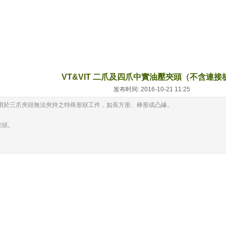
VT&VIT 二爪及四爪中實油壓夾頭（不含連接
发布时间: 2016-10-21 11:25
用於三爪夾頭無法夾持之特殊形狀工件，如長方形、棒形或凸緣。
。
夾頭。