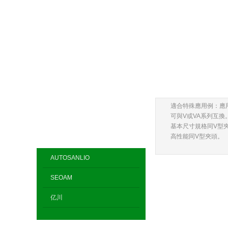
適合特殊應用例：應
可與V或VA系列互換
基本尺寸規格同V型
高性能同V型夾頭。
AUTOSANLIO
SEOAM
亿川